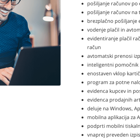
pošiljanje računov po 
pošiljanje računov na 
brezplačno pošiljanje
vodenje plačil in avt
evidentiranje plačil 
račun
avtomatski prenosi izp
inteligentni pomočnik z
enostaven vklop karti
program za potne nal
evidenca kupcev in po
evidenca prodajnih arti
deluje na Windows, App
mobilna aplikacija za 
podprti mobilni tiskal
vnaprej preveden izpis