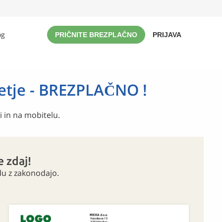
og
PRIČNITE BREZPLAČNO
PRIJAVA
jetje - BREZPLAČNO !
i in na mobitelu.
e zdaj!
du z zakonodajo.