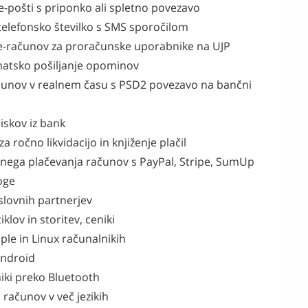
e-pošti s priponko ali spletno povezavo
telefonsko številko s SMS sporočilom
 e-računov za proračunske uporabnike na UJP
omatsko pošiljanje opominov
računov v realnem času s PSD2 povezavo na bančni
iskov iz bank
a ročno likvidacijo in knjiženje plačil
čnega plačevanja računov s PayPal, Stripe, SumUp
oge
slovnih partnerjev
klov in storitev, ceniki
le in Linux računalnikih
Android
niki preko Bluetooth
 računov v več jezikih