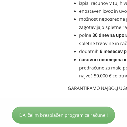
izpisi računov v tujih 
enostaven izvoz in uv
možnost neposredne 
zagotavljajo
spletne r
polna
30 dnevna upo
spletne trgovine in r
dodatnih
6 mesecev 
časovno neomejena in
predračune za male po
največ 50.000 € celot
GARANTIRAMO NAJBOLJ U
DA, želim brezplačen program za račune !