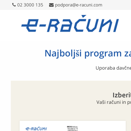
02 3000 135
02 3000 135
podpora@e-racuni.com
podpora@e-racuni.com
Najboljši program z
Uporaba davčne b
Izberi
Vaši računi in 