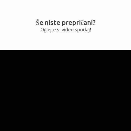
Še niste prepričani?
Oglejte si video spodaj!