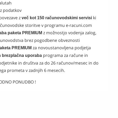
valutah
oz podatkov
povezave z
ki
več kot 150 računovodskimi servisi
ačunovodske storitve
v programu e-racuni.com
z možnostjo vodenja zalog,
raba paketa PREMIUM
ačunovodstva brez pogodbene obveznosti
za novoustanovljena podjetja
paketa PREMIUM
programa za račune in
 brezplačna uporaba
djetnike in društva za do 26 računov/mesec in do
nega prometa v zadnjih 6 mesecih.
GODNO PONUDBO !