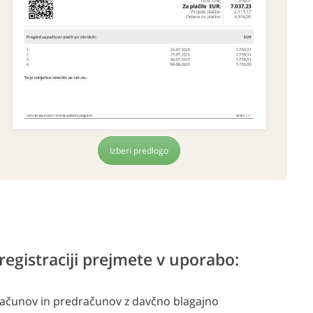
Izberi predlogo
registraciji prejmete v uporabo:
računov in predračunov z davčno blagajno